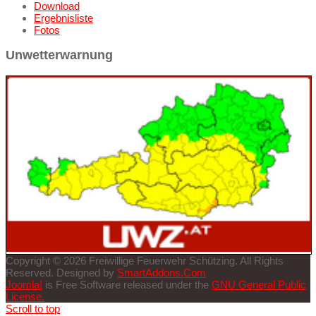
Download
Ergebnisliste
Fotos
Unwetterwarnung
Copyright © 2026 Freiwillige Feuerwehr Schützing. All Rights
Reserved. Designed by
SmartAddons.Com
Joomla!
is Free Software released under the
GNU General Public
License.
Scroll to top