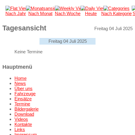
Nach Jahr
Nach Monat
Nach Woche
Heute
Nach Kategorie
S
Tagesansicht
Freitag 04 Juli 2025
Freitag 04 Juli 2025
Keine Termine
Hauptmenü
Home
News
Über uns
Fahrzeuge
Einsätze
Termine
Bildergalerie
Download
Videos
Kontakte
Links
Impressum