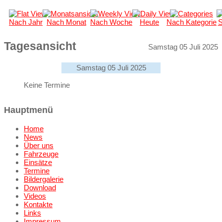
Nach Jahr
Nach Monat
Nach Woche
Heute
Nach Kategorie
S
Tagesansicht
Samstag 05 Juli 2025
Samstag 05 Juli 2025
Keine Termine
Hauptmenü
Home
News
Über uns
Fahrzeuge
Einsätze
Termine
Bildergalerie
Download
Videos
Kontakte
Links
Impressum