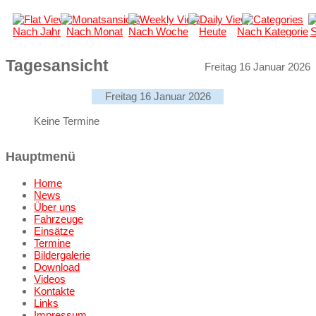
Nach Jahr
Nach Monat
Nach Woche
Heute
Nach Kategorie
S
Tagesansicht
Freitag 16 Januar 2026
Freitag 16 Januar 2026
Keine Termine
Hauptmenü
Home
News
Über uns
Fahrzeuge
Einsätze
Termine
Bildergalerie
Download
Videos
Kontakte
Links
Impressum