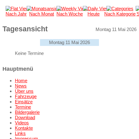
Nach Jahr
Nach Monat
Nach Woche
Heute
Nach Kategorie
S
Tagesansicht
Montag 11 Mai 2026
Montag 11 Mai 2026
Keine Termine
Hauptmenü
Home
News
Über uns
Fahrzeuge
Einsätze
Termine
Bildergalerie
Download
Videos
Kontakte
Links
Impressum