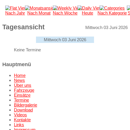
Nach Jahr
Nach Monat
Nach Woche
Heute
Nach Kategorie
S
Tagesansicht
Mittwoch 03 Juni 2026
Mittwoch 03 Juni 2026
Keine Termine
Hauptmenü
Home
News
Über uns
Fahrzeuge
Einsätze
Termine
Bildergalerie
Download
Videos
Kontakte
Links
Impressum