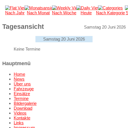
Nach Jahr
Nach Monat
Nach Woche
Heute
Nach Kategorie
S
Tagesansicht
Samstag 20 Juni 2026
Samstag 20 Juni 2026
Keine Termine
Hauptmenü
Home
News
Über uns
Fahrzeuge
Einsätze
Termine
Bildergalerie
Download
Videos
Kontakte
Links
Impressum