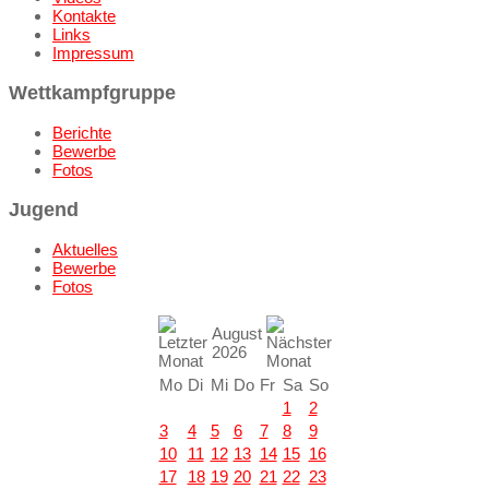
Kontakte
Links
Impressum
Wettkampfgruppe
Berichte
Bewerbe
Fotos
Jugend
Aktuelles
Bewerbe
Fotos
August
2026
Mo
Di
Mi
Do
Fr
Sa
So
1
2
3
4
5
6
7
8
9
10
11
12
13
14
15
16
17
18
19
20
21
22
23