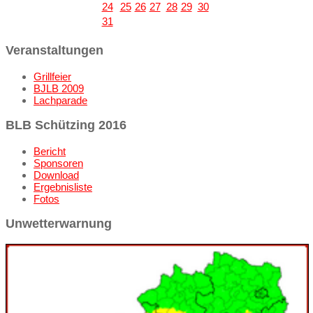
24
25
26
27
28
29
30
31
Veranstaltungen
Grillfeier
BJLB 2009
Lachparade
BLB Schützing 2016
Bericht
Sponsoren
Download
Ergebnisliste
Fotos
Unwetterwarnung