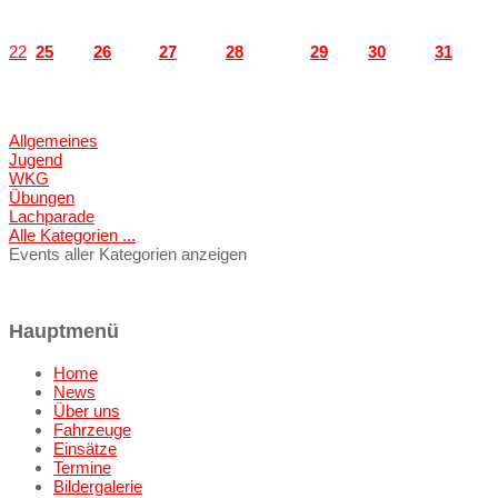
22
25
26
27
28
29
30
31
Allgemeines
Jugend
WKG
Übungen
Lachparade
Alle Kategorien ...
Events aller Kategorien anzeigen
Hauptmenü
Home
News
Über uns
Fahrzeuge
Einsätze
Termine
Bildergalerie