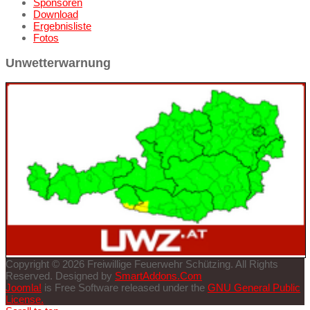
Sponsoren
Download
Ergebnisliste
Fotos
Unwetterwarnung
Copyright © 2026 Freiwillige Feuerwehr Schützing. All Rights
Reserved. Designed by
SmartAddons.Com
Joomla!
is Free Software released under the
GNU General Public
License.