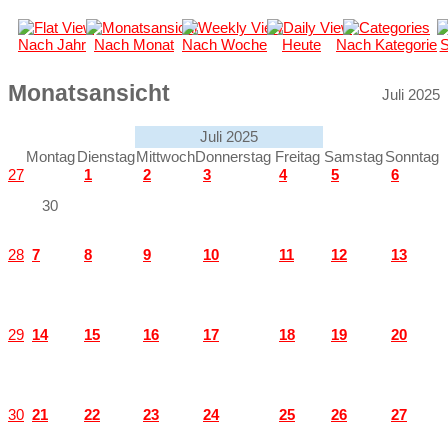
Nach Jahr
Nach Monat
Nach Woche
Heute
Nach Kategorie
S
Monatsansicht
Juli 2025
Juli 2025
Montag
Dienstag
Mittwoch
Donnerstag
Freitag
Samstag
Sonntag
27
1
2
3
4
5
6
30
28
7
8
9
10
11
12
13
29
14
15
16
17
18
19
20
30
21
22
23
24
25
26
27