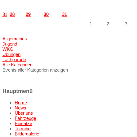
31
28
29
30
31
1
2
3
Allgemeines
Jugend
WKG
Übungen
Lachparade
Alle Kategorien ...
Events aller Kategorien anzeigen
Hauptmenü
Home
News
Über uns
Fahrzeuge
Einsätze
Termine
Bildergalerie